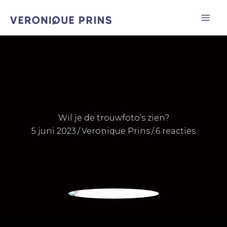
Ga
naar
de
inhoud
Wil je de trouwfoto’s zien?
5 juni 2023
/
Veronique Prins
/
6 reacties