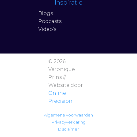
Inspiratie
Blogs
Podcasts
Video’s
© 2026
Veronique
Prins //
Website door
Online
Precision
Algemene voorwaarden
Privacyverklaring
Disclaimer