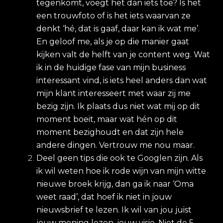
tegenkomt, voegt het dan iets toe? Is het
een trouwfoto of is het iets waarvan ze
denkt ‘hé, dat is gaaf, daar kan ik wat me’.
En geloof me, als je op die manier gaat
kijken valt de helft van je content weg. Wat
ik in de huidige fase van mijn business
interessant vind, is iets heel anders dan wat
mijn klant interesseert met waar zij me
bezig zijn. Ik plaats dus niet wat mij op dit
moment boeit, maar wat hén op dit
moment bezighoudt en dat zijn hele
andere dingen. Vertrouw me nou maar.
Deel geen tips die ook te Googlen zijn. Als
ik wil weten hoe ik rode wijn van mijn witte
nieuwe broek krijg, dan ga ik naar ‘Oma
weet raad’, dat hoef ik niet in jouw
nieuwsbrief te lezen. Ik wil van jou juist
jouw mening lezen, jouw visie. Niet de 5