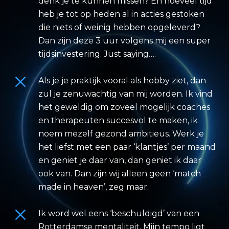
denk je te kunnen missen? En hoeveel tijd
heb je tot op heden al in acties gestoken
die niets of weinig hebben opgeleverd?
Dan zijn deze 3 uur volgens mij een super
tijdsinvestering. Just saying….
Als je je praktijk vooral als hobby ziet, dan
zul je zenuwachtig van mij worden. Ik vind
het geweldig om zoveel mogelijk coaches
en therapeuten succesvol te maken, ik
noem mezelf gezond ambitieus. Werk je
het liefst met een paar ‘klantjes’ per maand
en geniet je daar van, dan geniet ik daar
ook van. Dan zijn wij alleen geen ‘match
made in heaven’, zeg maar.
Ik word wel eens ‘beschuldigd’ van een
Rotterdamse mentaliteit. Mijn tempo ligt