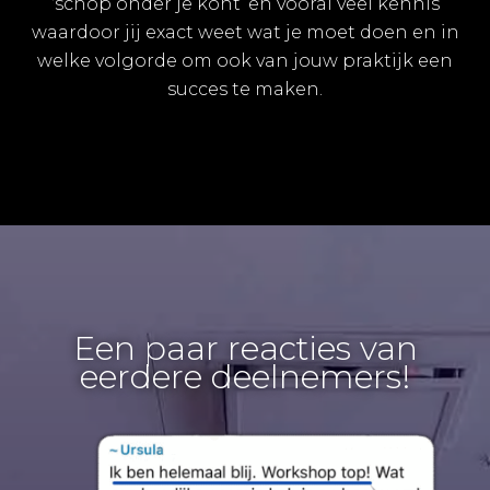
‘schop onder je kont’ en vooral veel kennis
waardoor jij exact weet wat je moet doen en in
welke volgorde om ook van jouw praktijk een
succes te maken.
Een paar reacties van
eerdere deelnemers!