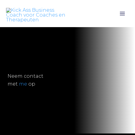
Ga
naar
de
inhoud
Neem contact
met
me
op