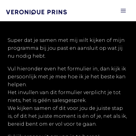
Ga
naar
de
inhoud
Super dat je samen met mij wilt kijken of mijn
programma bij jou past en aansluit op wat jij
nu nodig hebt.
Vul hieronder even het formulier in, dan kijk ik
persoonlijk met je mee hoe ik je het beste kan
helpen.
Het invullen van dit formulier verplicht je tot
niets, het is géén salesgesprek.
We kijken samen of dit voor jou de juiste stap
is, of dit het juiste moment is én of je, net als ik,
bereid bent om er vol voor te gaan.