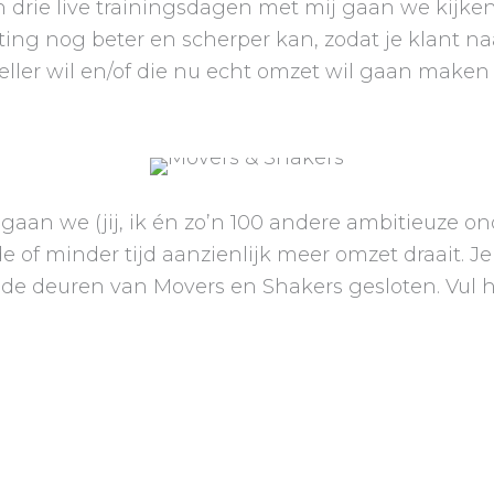
n drie live trainingsdagen met mij gaan we kijke
g nog beter en scherper kan, zodat je klant naar 
ler wil en/of die nu echt omzet wil gaan maken n
an we (jij, ik én zo’n 100 andere ambitieuze onde
de of minder tijd aanzienlijk meer omzet draait. J
de deuren van Movers en Shakers gesloten. Vul he