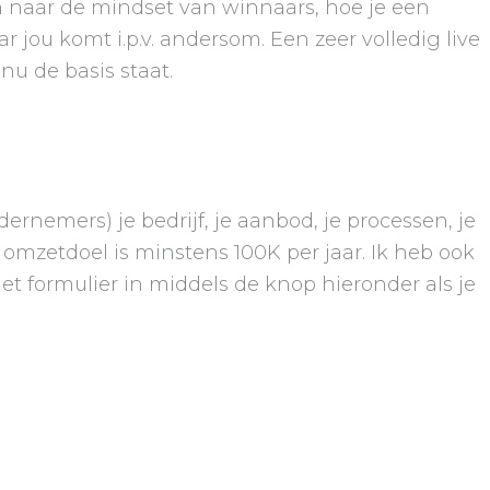
n naar de mindset van winnaars, hoe je een
jou komt i.p.v. andersom. Een zeer volledig live
u de basis staat.
rnemers) je bedrijf, je aanbod, je processen, je
e omzetdoel is minstens 100K per jaar. Ik heb ook
t formulier in middels de knop hieronder als je