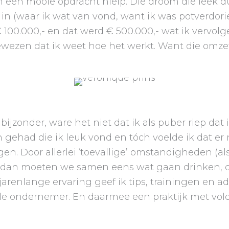
 mooie opdracht hielp. Die droom die leek dus 
n (waar ik wat van vond, want ik was potverdorie
 € 100.000,- en dat werd € 500.000,- wat ik verv
bewezen dat ik weet hoe het werkt. Want die omze
zo bijzonder, ware het niet dat ik als puber riep d
gehad die ik leuk vond en tóch voelde ik dat er 
Door allerlei ‘toevallige’ omstandigheden (als je
e, dan moeten we samen eens wat gaan drinken, dan
 jarenlange ervaring geef ik tips, trainingen en
le ondernemer. En daarmee een praktijk met voldo