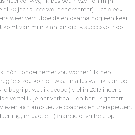
héél ver weg. Ik besloot mezelf en mijn
 al 20 jaar succesvol ondernemer). Dat bleek
olgens weer verdubbelde en daarna nog een keer
t komt van mijn klanten die ik succesvol heb
at ik ‘nóóit ondernemer zou worden’. Ik heb
nog íets zou komen waarin alles wat ik kan, ben
 begrijpt wat ik bedoel) viel in 2013 ineens
 vertel ik je het verhaal - en ben ik gestart
 adviezen aan ambitieuze coaches en therapeuten,
ening, impact en (financiële) vrijheid op