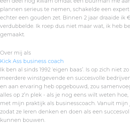
een deel nog kwam omdat een buurman me aan een
plannen serieus te nemen, schakelde een expert i
echter een gouden zet. Binnen 2 jaar draaide ik
verdubbelde. Ik roep dus niet maar wat, ik heb 
gemaakt.
Over mij als
Kick Ass business coach
Ik ben al sinds 1992 ‘eigen baas’. Is op zich niet 
meerdere winstgevende en succesvolle bedrijven 
en aan ervaring heb opgebouwd, zou samenvoegen. 
alles op z’n plek - als je nog eens wilt weten ho
met mijn praktijk als businesscoach. Vanuit mijn
zodat ze leren denken en doen als een succesvol
kunnen bouwen.