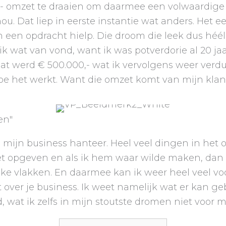
,- omzet te draaien om daarmee een volwaardige f
ou. Dat liep in eerste instantie wat anders. Het e
 opdracht hielp. Die droom die leek dus héél v
ik wat van vond, want ik was potverdorie al 20 j
 dat werd € 500.000,- wat ik vervolgens weer ver
oe het werkt. Want die omzet komt van mijn klan
en"
in mijn business hanteer. Heel veel dingen in he
iet opgeven en als ik hem waar wilde maken, dan 
jke vlakken. En daarmee kan ik weer heel veel v
ent over je business. Ik weet namelijk wat er kan g
 wat ik zelfs in mijn stoutste dromen niet voor 