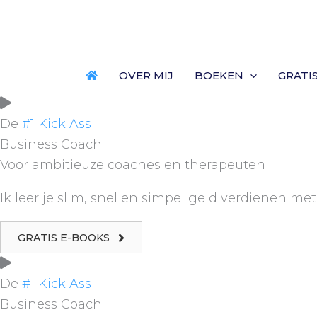
Ga
naar
de
inhoud
OVER MIJ
BOEKEN
GRATI
De
#1 Kick Ass
Business Coach
Voor ambitieuze coaches en therapeuten
Ik leer je slim, snel en simpel geld verdienen met 
GRATIS E-BOOKS
De
#1 Kick Ass
Business Coach