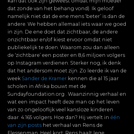
kan dat ook zijn geweest omdat mijn moeder
dat zonde van het behang vond). Ik geloof
namelijk niet dat de ene mens ‘beter’ is dan de
andere. We hebben allemaal iets waar we goed
in zijn. De ene doet dat zichtbaar, de andere
onzichtbaar en/of kiest ervoor omdat niet
publiekelijk te doen. Waarom zou dan alleen
de ‘zichtbare’ een poster en 8,6 miljoen volgers
op Instagram verdienen. Sterker nog, ik denk
dat het andersom moet zijn. Zo leerde ik van de
week
Sander de Kramer
kennen die al 15 jaar
scholen in Afrika bouwt met de
Sundayfoundation.org . Waanzinnig verhaal en
wat een impact heeft deze man op het leven
van zo ongelooflijk veel kansloze kinderen
daar. 4.165 volgers. Hoe dan? Hij vertelt in
één
van zijn posts
het verhaal van Rens de
Flessenman. Heel kort; Rens haalt lege