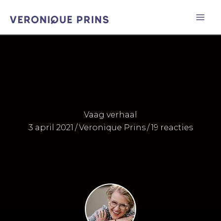
Ga
naar
de
inhoud
Vaag verhaal
3 april 2021
/
Veronique Prins
/
19 reacties