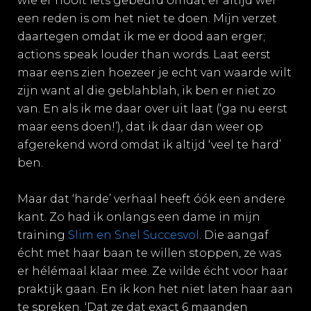
wie er nooit iets gebeurd omdat er altijd wel
een reden is om het niet te doen. Mijn verzet
daartegen omdat ik me er dood aan erger;
actions speak louder than words. Laat eerst
maar eens zien hoezeer je echt van waarde wilt
zijn want al die geblahblah, ik ben er niet zo
van. En als ik me daar over uit laat (‘ga nu eerst
maar eens doen!’), dat ik daar dan weer op
afgerekend word omdat ik altijd ‘veel te hard’
ben.
Maar dat ‘harde’ verhaal heeft óók een andere
kant. Zo had ik onlangs een dame in mijn
training
Slim en Snel Succesvol
. Die aangaf
écht met haar baan te willen stoppen, ze was
er hélémaal klaar mee. Ze wilde écht voor haar
praktijk gaan. En ik kon het niet laten haar aan
te spreken. ‘Dat ze dat exact 6 maanden