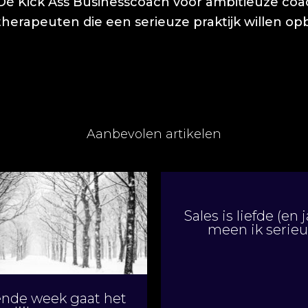
Dé Kick Ass Businesscoach voor ambitieuze co
therapeuten die een serieuze praktijk willen 
Aanbevolen artikelen
Sales is liefde (en j
meen ik serieu
nde week gaat het