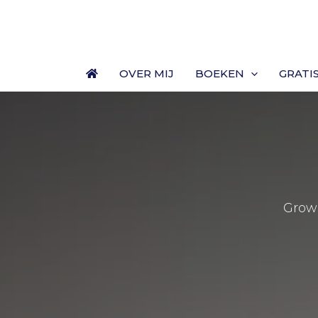
Ga
naar
de
inhoud
OVER MIJ
BOEKEN
GRATI
Grow 