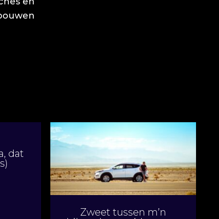
aches en
opbouwen
a, dat
s)
Zweet tussen m’n