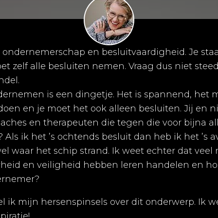
 ondernemerschap en besluitvaardigheid. Je staat
 zelf alle besluiten nemen. Vraag dus niet st
ndel.
ndernemen is een dingetje. Het is spannend, het 
doen en je moet het ook alleen besluiten. Jij en 
coaches en therapeuten die tegen die voor bijna 
ls ik het ’s ochtends besluit dan heb ik het ’s a
wel waar het schip strand. Ik weet echter dat vee
heid en veiligheid hebben leren handelen en ho
ernemer?
l ik mijn hersenspinsels over dit onderwerp. Ik w
piratie!