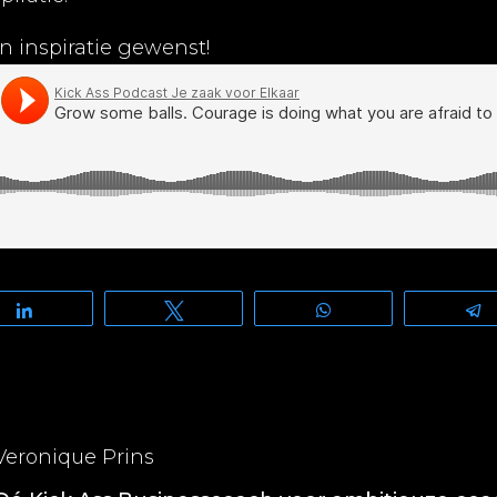
en inspiratie gewenst!
Share
Tweet
WhatsApp
Veronique Prins