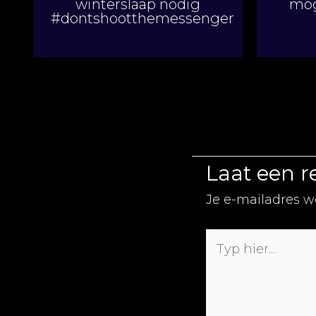
winterslaap nodig
mog
#dontshootthemessenger
Laat een r
Je e-mailadres w
Typ
hier...