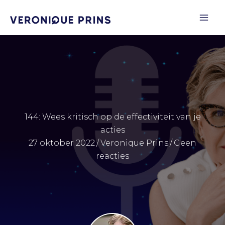
Ga
naar
de
inhoud
144: Wees kritisch op de effectiviteit van je
acties
27 oktober 2022
/
Veronique Prins
/
Geen
reacties