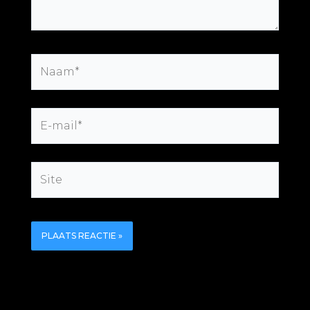
Naam*
E-
mail*
Site