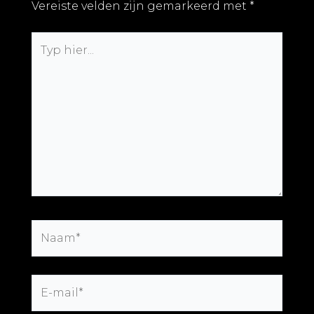
Vereiste velden zijn gemarkeerd met
*
Typ
hier...
Naam*
E-
mail*