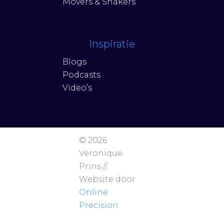
Movers & Shakers
Inspiratie
Blogs
Podcasts
Video’s
© 2026
Veronique
Prins //
Website door
Online
Precision