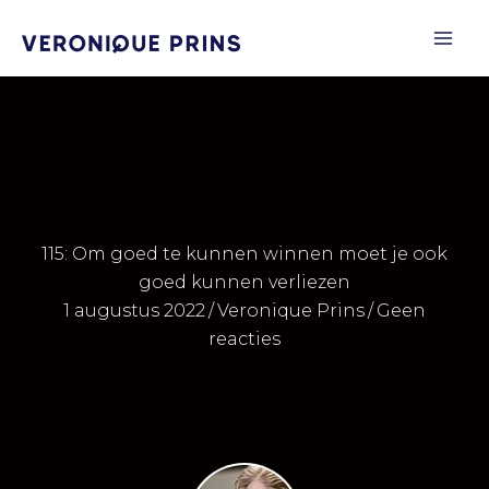
Ga
naar
de
inhoud
115: Om goed te kunnen winnen moet je ook
goed kunnen verliezen
1 augustus 2022
/
Veronique Prins
/
Geen
reacties