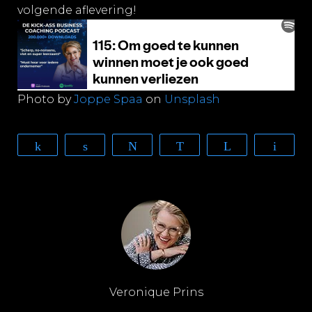
volgende aflevering!
Photo by
Joppe Spaa
on
Unsplash
Share
Share
Tweet
WhatsApp
Telegram
Email
Veronique Prins