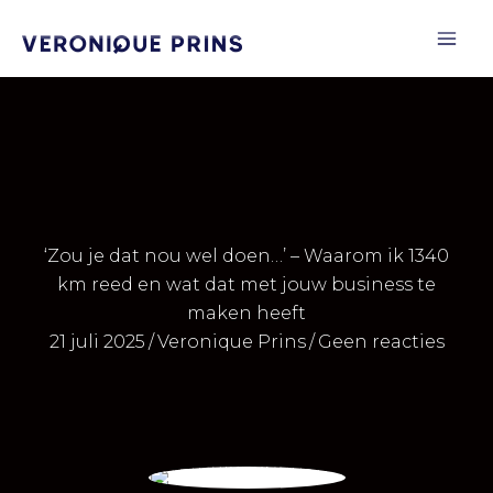
Ga
naar
de
inhoud
‘Zou je dat nou wel doen…’ – Waarom ik 1340
km reed en wat dat met jouw business te
maken heeft
21 juli 2025
/
Veronique Prins
/
Geen reacties