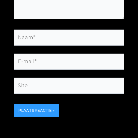
Naam*
E-
mail*
Site