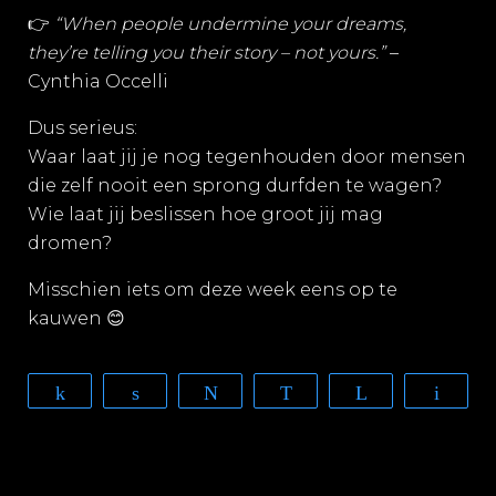
👉
“When people undermine your dreams,
they’re telling you their story – not yours.”
–
Cynthia Occelli
Dus serieus:
Waar laat jij je nog tegenhouden door mensen
die zelf nooit een sprong durfden te wagen?
Wie laat jij beslissen hoe groot jij mag
dromen?
Misschien iets om deze week eens op te
kauwen
😊
Share
Share
Tweet
WhatsApp
Telegram
Email