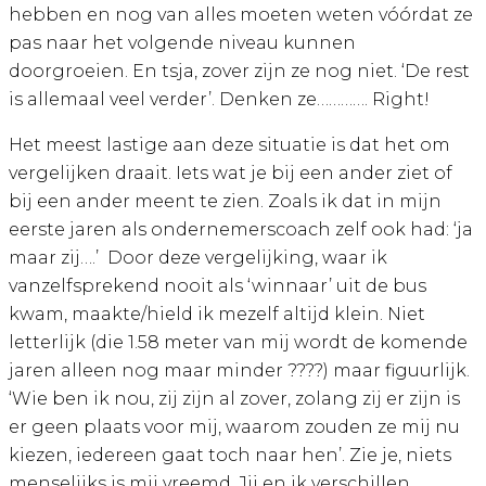
hebben en nog van alles moeten weten vóórdat ze
pas naar het volgende niveau kunnen
doorgroeien. En tsja, zover zijn ze nog niet. ‘De rest
is allemaal veel verder’. Denken ze…………. Right!
Het meest lastige aan deze situatie is dat het om
vergelijken draait. Iets wat je bij een ander ziet of
bij een ander meent te zien. Zoals ik dat in mijn
eerste jaren als ondernemerscoach zelf ook had: ‘ja
maar zij….’
Door deze vergelijking, waar ik
vanzelfsprekend nooit als ‘winnaar’ uit de bus
kwam, maakte/hield ik mezelf altijd klein. Niet
letterlijk (die 1.58 meter van mij wordt de komende
jaren alleen nog maar minder
????
) maar figuurlijk.
‘Wie ben ik nou, zij zijn al zover, zolang zij er zijn is
er geen plaats voor mij, waarom zouden ze mij nu
kiezen, iedereen gaat toch naar hen’. Zie je, niets
menselijks is mij vreemd. Jij en ik verschillen