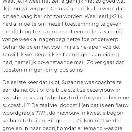
Weet je, ik weet het zelf eigenlijk niet zo goed wat
ik je nu wil zeggen. Gelukkig had ik al gezegd dat
dit een vaag bericht zou worden. Weer eerlijk? Ik
had al moeite om mezelf toestemming te geven
om dit blog te sturen omdat een collega van mij
vorige week al nagenoeg hetzelfde onderwerp
behandelde en het voor mij als na-apen voelde.
Terwijl ik wel degelijk zelf een eigen aanleiding
had, namelijk bovenstaande mail. Zo ver gaat dat
‘toestemmingen-ding’ dus soms.
De eerste keer dat ik bij Suzanne was coachte ze
een dame. Out of the blue stelt ze deze vrouw in
kwestie de vraag: ‘who has to die for you to become
succesfull?’ De zaal viel doodstil (en dat is een flauw
woordgrapje
????
), de mevrouw in kwestie begon
keihard te huilen. Bingo………..
Zij kon niet verder
groeien in haar bedrijf omdat er iemand was die