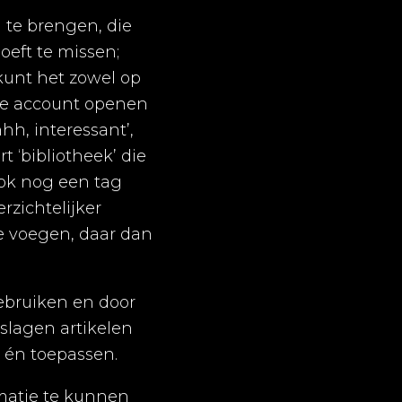
n te brengen, die
oeft te missen;
kunt het zowel op
fde account openen
hh, interessant’,
t ‘bibliotheek’ die
ook nog een tag
rzichtelijker
te voegen, daar dan
gebruiken en door
slagen artikelen
 én toepassen.
matie te kunnen