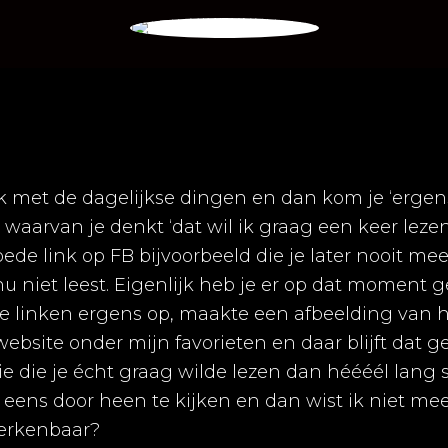
k met de dagelijkse dingen en dan kom je ‘ergens
n waarvan je denkt ‘dat wil ik graag een keer lezen
oede link op FB bijvoorbeeld die je later nooit me
 niet leest. Eigenlijk heb je er op dat moment geen
de linken ergens op, maakte een afbeelding van he
bsite onder mijn favorieten en daar blijft dat g
ie die je écht graag wilde lezen dan héééél lang
r eens door heen te kijken en dan wist ik niet mee
erkenbaar?