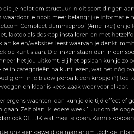
p die je helpt om structuur in dit soort dingen aa
n waardoor je nooit meer belangrijke informatie h
et.com Compleet dummieproof (#me like!) en je 
let, laptop als desktop installeren en met hetzel
ok artikelen/websites leest waarvan je denkt ‘mmh
ek op kunt slaan. Die linken staan dan in een soor
neer het jou uitkomt. Bij het opslaan kun je zo 
ze in categorieën na kunt lezen, wat het nóg ove
udig om in je bladwijzerbalk een knopje (?) toe 
voegen en klaar is kees. Zaak weer voor elkaar.
r ergens wachten, dan kun je die tijd effectief 
n gaan. Zelf plan ik iedere week 1 uur om de opge
r dan ook GELIJK wat mee te doen. Kennis opdoen
matiejunk een geweldige manier om tóch de infor