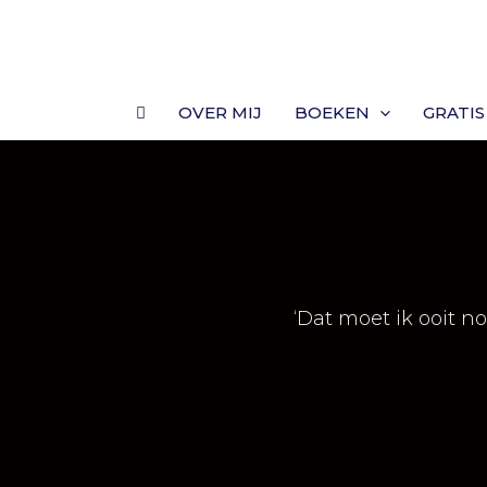
Ga
naar
de
inhoud
OVER MIJ
BOEKEN
GRATIS
‘Dat moet ik ooit n