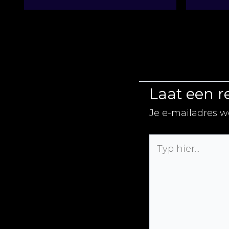
Laat een r
Je e-mailadres w
Typ
hier...