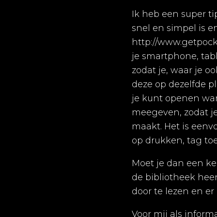
Ik heb een super ti
snel en simpel is e
http://www.getpock
je smartphone, tab
zodat je, waar je o
deze op dezelfde pl
je kunt openen wan
meegeven, zodat je 
maakt. Het is eenvo
op drukken, tag toe
Moet je dan een kee
de bibliotheek hee
door te lezen en e
Voor mij als infor