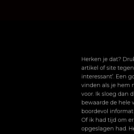
Herken je dat? Dru
artikel of site tege
interessant’. Een g
vinden als je hem nu
voor. Ik sloeg dan 
bewaarde de hele we
boordevol informat
Of ik had tijd om e
opgeslagen had. H