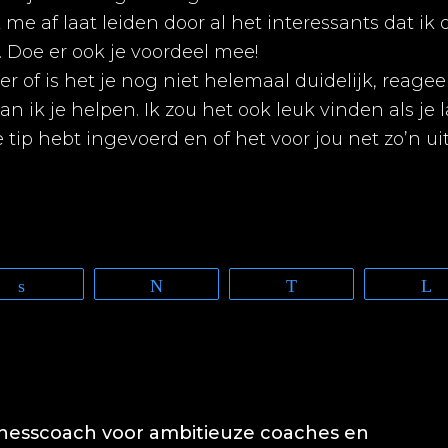
k me af laat leiden door al het interessants dat ik
 Doe er ook je voordeel mee!
er of is het je nog niet helemaal duidelijk, reage
n ik je helpen. Ik zou het ook leuk vinden als je l
tip hebt ingevoerd en of het voor jou net zo’n uit
Share
Tweet
WhatsApp
inesscoach voor ambitieuze coaches en