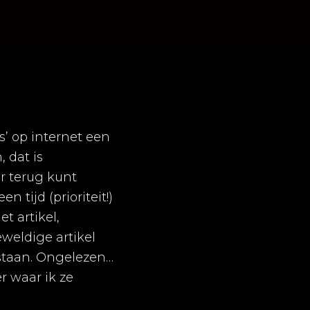
’ op internet een
, dat is
er terug kunt
 tijd (prioriteit!)
t artikel,
eweldige artikel
 staan. Ongelezen…
r waar ik ze