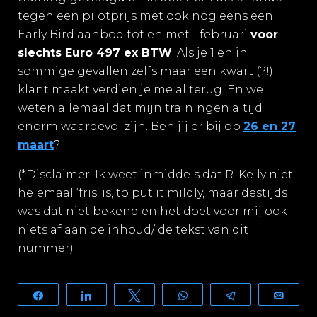
tegen een pilotprijs met ook nog eens een
Early Bird aanbod tot en met 1 februari
voor
slechts Euro 497 ex BTW
. Als je 1 en in
sommige gevallen zelfs maar een kwart (?!)
klant maakt verdien je me al terug. En we
weten allemaal dat mijn trainingen altijd
enorm waardevol zijn. Ben jij er bij op
26 en 27
maart
?
(*Disclaimer; Ik weet inmiddels dat R. Kelly niet
helemaal ‘fris’ is, to put it mildly, maar destijds
was dat niet bekend en het doet voor mij ook
niets af aan de inhoud/ de tekst van dit
nummer)
Share
Share
Tweet
WhatsApp
Telegram
Email