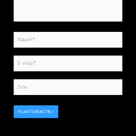
Naam*
E-
mail*
Site