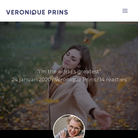
Ga
naar
de
inhoud
“I’m the world’s greatest”
24 januari 2020
/
Veronique Prins
/
14 reacties