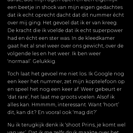
een beetje in shock van mijn eigen gedachtes
dat ik echt oprecht dacht dat dit nummer écht
over mij ging. Het gevoel dat ik er van kreeg.
De kracht die ik voelde dat ik echt superpower
had en écht een ster was. In de kleedkamer
gaat het al snel weer over ons gewicht, over de
volgende les en het weer. Ik ben weer
‘normaal’. Gelukkig.
Toch laat het gevoel me niet los. Ik Google nog
een keer het nummer, zet mijn koptelefoon op
en speel het nog een keer af. Weer gebeurt er
‘dat rare’, het laat me groots voelen. Alsof ik
alles kan. Hmmmm, interessant. Want ‘hoort’
dit, kan dit? En vooral ook ‘mag dit?’
Nu ik terugkijk denk ik ‘shoot Prins, je komt wel
van ver’. Dat ik me zelfs druk maakte over het