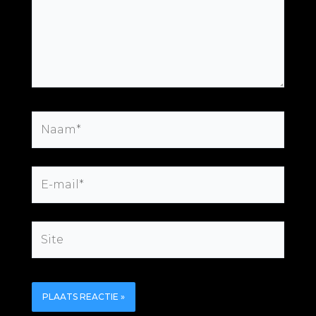
Naam*
E-
mail*
Site