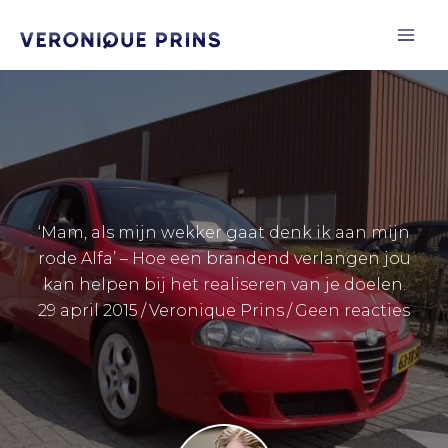
Ga
naar
de
inhoud
‘Mam, als mijn wekker gaat denk ik aan mijn
rode Alfa’ – Hoe een brandend verlangen jou
kan helpen bij het realiseren van je doelen.
29 april 2015
/
Veronique Prins
/
Geen reacties