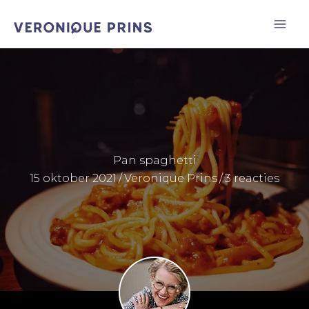
Ga
naar
de
inhoud
Pan spaghetti
15 oktober 2021
/
Veronique Prins
/
3 reacties