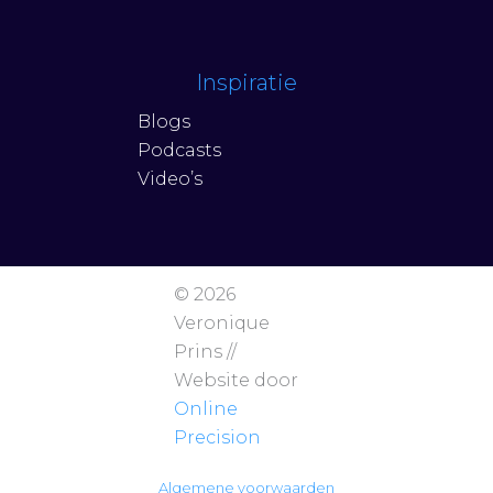
Inspiratie
Blogs
Podcasts
Video’s
© 2026
Veronique
Prins //
Website door
Online
Precision
Algemene voorwaarden