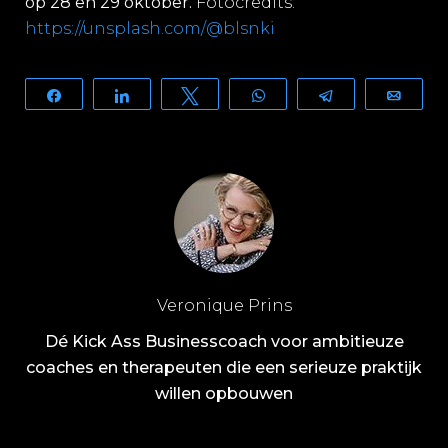
op 28 en 29 oktober.
Fotocredits:
https://unsplash.com/@blsnki
Share
Share
Tweet
WhatsApp
Telegram
Email
Veronique Prins
Dé Kick Ass Businesscoach voor ambitieuze
coaches en therapeuten die een serieuze praktijk
willen opbouwen