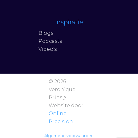
Inspiratie
Blogs
Podcasts
Video’s
© 2026
Veronique
Prins //
Website door
Online
Precision
Algemene voorwaarden