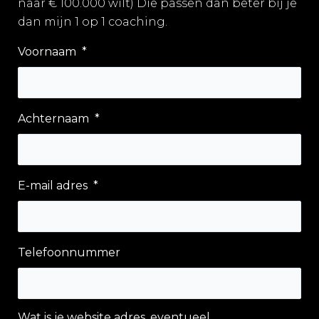
naar € 100.000 wilt) Die passen dan beter bij je
dan mijn 1 op 1 coaching.
Voornaam
*
Achternaam
*
E-mail adres
*
Telefoonnummer
Wat is je website adres, eventueel