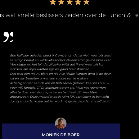
★
★
★
★
★
 is wat snelle beslissers zeiden over de Lunch & Le