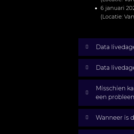
6 januari 20
(Locatie: Va
Data livedag
Data livedage
Misschien kan
een problee
Wanneer is 