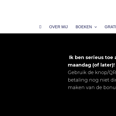
Ga
naar
de
inhoud
OVER MIJ
BOEKEN
GRAT
Ik ben serieus toe 
maandag (of later)!
Gebruik de knop/QR-c
betaling nog niet di
maken van de bonu