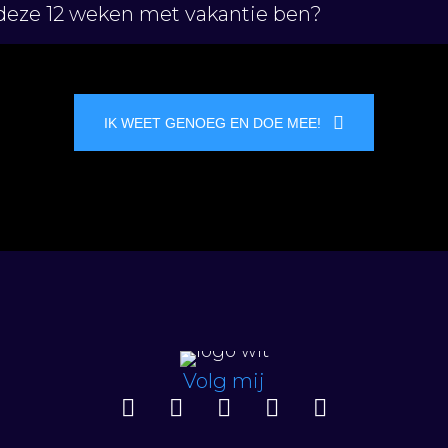
n deze 12 weken met vakantie ben?
IK WEET GENOEG EN DOE MEE!
Volg mij