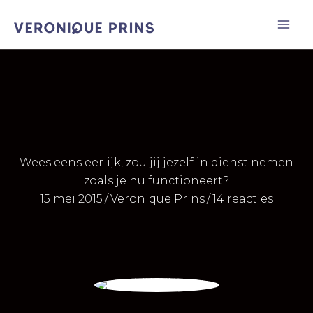
Ga
naar
de
inhoud
Wees eens eerlijk, zou jij jezelf in dienst nemen
zoals je nu functioneert?
15 mei 2015
/
Veronique Prins
/
14 reacties