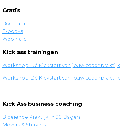
en
Gratis
alleen
op
Bootcamp
glad
E-books
ijs
Webinars
kun
je
Kick ass trainingen
een
Workshop: Dé Kickstart van jouw coachpraktijk
wereldrecord
schaatsen………
Workshop: Dé Kickstart van jouw coachpraktijk
Kick Ass business coaching
Bloeiende Praktijk In 90 Dagen
Movers & Shakers