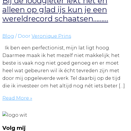
Bij de loodgieter lekt het en
alleen op glad ijs kun je een
wereldrecord schaatsen………
Blog
/ Door
Veronique Prins
Ik ben een perfectionist, mijn lat ligt hoog.
Daarmee maak ik het mezelf niet makkelijk; het
beste is vaak nog niet goed genoeg en er moet
heel wat gebeuren wil ik écht tevreden zijn met
door mij opgeleverde werk. Tel daarbij op de tijd
die ik investeer om het altijd nog nét iets beter […]
Bij
Read More »
de
loodgieter
lekt
Volg mij
het