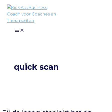
Ga
naar
de
inhoud
quick scan