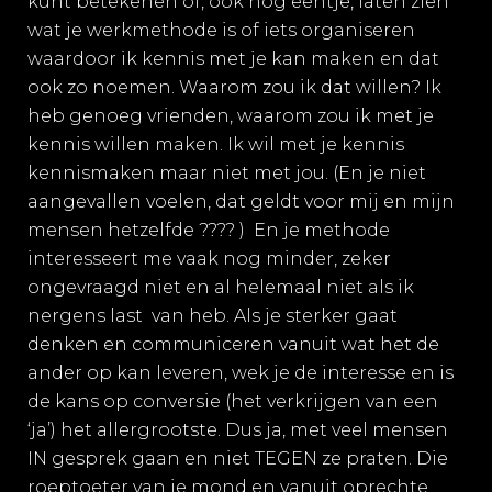
kunt betekenen of, ook nog eentje, laten zien
wat je werkmethode is of iets organiseren
waardoor ik kennis met je kan maken en dat
ook zo noemen. Waarom zou ik dat willen? Ik
heb genoeg vrienden, waarom zou ik met je
kennis willen maken. Ik wil met je kennis
kennismaken maar niet met jou. (En je niet
aangevallen voelen, dat geldt voor mij en mijn
mensen hetzelfde
????
)
En je methode
interesseert me vaak nog minder, zeker
ongevraagd niet en al helemaal niet als ik
nergens last
van heb. Als je sterker gaat
denken en communiceren vanuit wat het de
ander op kan leveren, wek je de interesse en is
de kans op conversie (het verkrijgen van een
‘ja’) het allergrootste. Dus ja, met veel mensen
IN gesprek gaan en niet TEGEN ze praten. Die
roeptoeter van je mond en vanuit oprechte