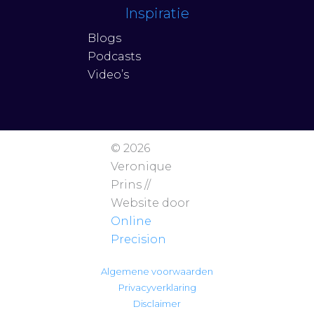
Inspiratie
Blogs
Podcasts
Video’s
© 2026
Veronique
Prins //
Website door
Online
Precision
Algemene voorwaarden
Privacyverklaring
Disclaimer